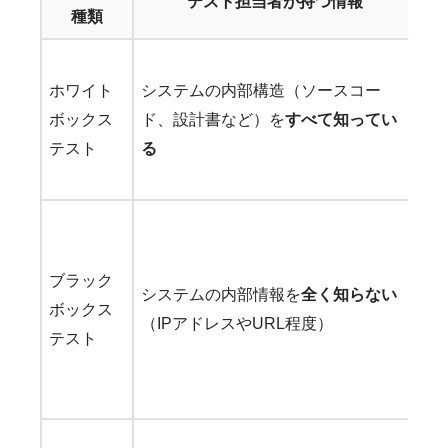
テスト担当者が持つ情報
種類
・
ホワイト
システムの内部構造（ソースコー
・
ボックス
ド、設計書など）を
すべて知ってい
発
テスト
る
・
題
・
ブラック
システムの内部情報を
全く知らない
に
ボックス
（IPアドレスやURL程度）
・
テスト
る
・