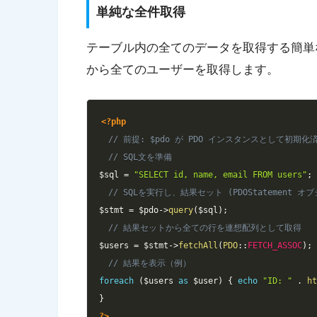
単純な全件取得
テーブル内の全てのデータを取得する簡単な例
から全てのユーザーを取得します。
<?php
// 前提: $pdo が PDO インスタンスとして初期
// SQL文を準備
$sql
=
"SELECT id, name, email FROM users"
;
// SQLを実行し、結果セット (PDOStatement 
$stmt
=
$pdo
->
query
(
$sql
)
;
// 結果セットから全ての行を連想配列として取得
$users
=
$stmt
->
fetchAll
(
PDO
::
FETCH_ASSOC
)
;
// 結果を表示（例）
foreach
(
$users
as
$user
)
{
echo
"ID: "
.
h
}
?>