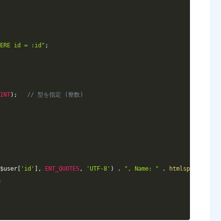
HERE id = :id"
;
_INT
)
;
// 型を指定 (整数)
(
$user
[
'id'
]
,
ENT_QUOTES
,
'UTF-8'
)
.
", Name: "
.
htmlspecialcha
;