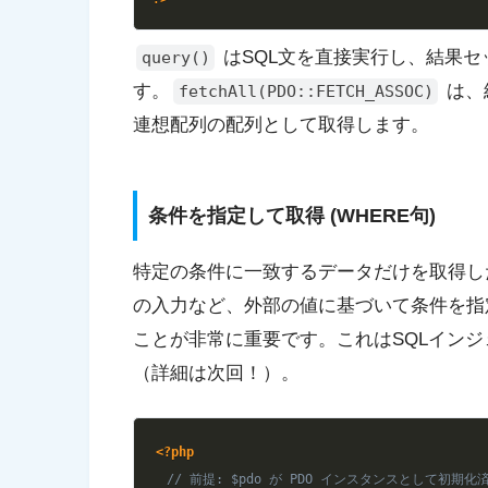
はSQL文を直接実行し、結果
query()
す。
は、
fetchAll(PDO::FETCH_ASSOC)
連想配列の配列として取得します。
条件を指定して取得 (WHERE句)
特定の条件に一致するデータだけを取得
の入力など、外部の値に基づいて条件を指
ことが非常に重要です。これはSQLイン
（詳細は次回！）。
<?php
// 前提: $pdo が PDO インスタンスとして初期