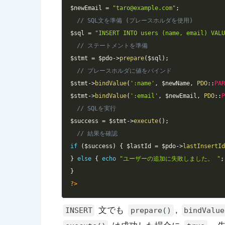
$newEmail
=
"taro@example.com"
;
// SQL文を準備 (プレースホルダを使用)
$sql
=
"INSERT INTO users (name, email) VAL
// ステートメントを準備
$stmt
=
$pdo
->
prepare
(
$sql
)
;
// プレースホルダに値をバインド
$stmt
->
bindValue
(
':name'
,
$newName
,
PDO
::
PA
$stmt
->
bindValue
(
':email'
,
$newEmail
,
PDO
::
// SQLを実行
$success
=
$stmt
->
execute
(
)
;
// 結果を確認
if
(
$success
)
{
$lastId
=
$pdo
->
lastInsertI
}
else
{
echo
"ユーザーの追加に失敗しました。 "
;
}
?>
文でも
,
INSERT
prepare()
bindValue