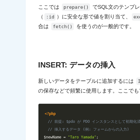
ここでは
でSQL文のテンプ
prepare()
（
）に安全な形で値を割り当て、
:id
ex
合は
を使うのが一般的です。
fetch()
INSERT: データの挿入
新しいデータをテーブルに追加するには
の保存などで頻繁に使用します。ここでも
<?php
// 前提: $pdo が PDO インスタンスとして初期
// 挿入するデータ (例: フォームからの入力)
$newName
=
"Taro Yamada"
;