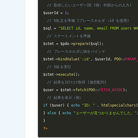
// 取得したいユーザーID (例: 外部からの入力)
$userId
=
1
;
// SQL文を準備 (プレースホルダ :id を使用)
$sql
=
"SELECT id, name, email FROM users W
// ステートメントを準備
$stmt
=
$pdo
->
prepare
(
$sql
)
;
// プレースホルダに値をバインド
$stmt
->
bindValue
(
':id'
,
$userId
,
PDO
::
PARAM
// SQLを実行
$stmt
->
execute
(
)
;
// 結果を1行だけ取得 (連想配列)
$user
=
$stmt
->
fetch
(
PDO
::
FETCH_ASSOC
)
;
// 結果を表示（例）
if
(
$user
)
{
echo
"ID: "
.
htmlspecialchars
}
else
{
echo
"ユーザーが見つかりませんでした。"
}
?>