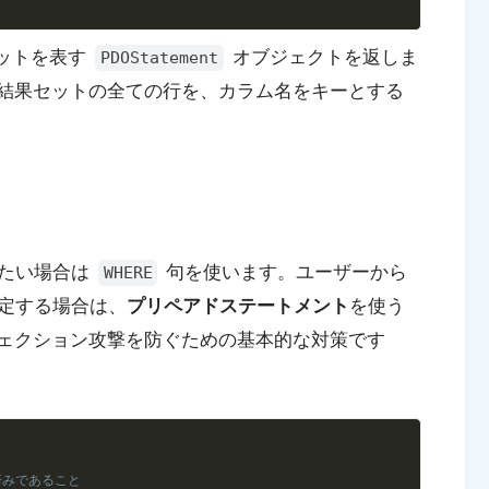
セットを表す
オブジェクトを返しま
PDOStatement
結果セットの全ての行を、カラム名をキーとする
したい場合は
句を使います。ユーザーから
WHERE
定する場合は、
プリペアドステートメント
を使う
ジェクション攻撃を防ぐための基本的な対策です
Copy
化済みであること