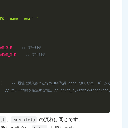
UES (:name, :email)"
;
RAM_STR
)
;
// 文字列型
PARAM_STR
)
;
// 文字列型
d
(
)
;
// 最後に挿入された行のIDを取得 echo "新しいユーザーが追加されました。ID: " .
// エラー情報を確認する場合 // print_r($stmt->errorInfo());
,
の流れは同じです。
()
execute()