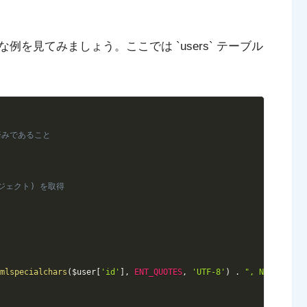
を見てみましょう。ここでは `users` テーブル
Copy
化済みであること
オブジェクト) を取得
tmlspecialchars
(
$user
[
'id'
]
,
ENT_QUOTES
,
'UTF-8'
)
.
", Name: "
.