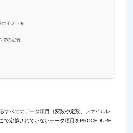
最重要ポイント★
IONでの定義
るすべての
データ項目
（変数や定数、ファイルレ
こで定義されていないデータ項目を
PROCEDURE