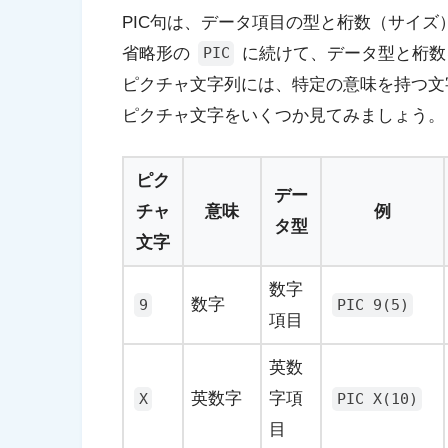
PIC句
は、データ項目の
型
と
桁数（サイズ
省略形の
に続けて、データ型と桁数
PIC
ピクチャ文字列には、特定の意味を持つ文
ピクチャ文字をいくつか見てみましょう。
ピク
デー
チャ
意味
例
タ型
文字
数字
数字
9
PIC 9(5)
項目
英数
英数字
字項
X
PIC X(10)
目