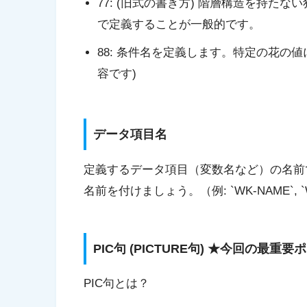
77
: (旧式の書き方) 階層構造を持た
で定義することが一般的です。
88
: 条件名を定義します。特定の花の
容です)
データ項目名
定義するデータ項目（変数名など）の名前
名前を付けましょう。（例: `WK-NAME`, `WK
PIC句 (PICTURE句) ★今回の最重
PIC句とは？